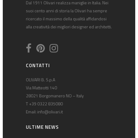
Dal 1911 Olivari realizza maniglie in Italia. Nei
suoi cento anni di storia la Olivari ha sempre
ricercato il massimo della qualità affidandosi
alla creatività dei migliori designer ed architetti.
CONTATTI
OLIVARI B. S.p.A
Via Matteotti 140
28021 Borgomanero NO – Italy
T +39 0322 835080
Email:
info@olivari.it
ULTIME NEWS