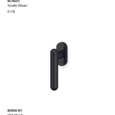
BLINDO
Studio Olivari
K178
BOMA NY
GPA Monti