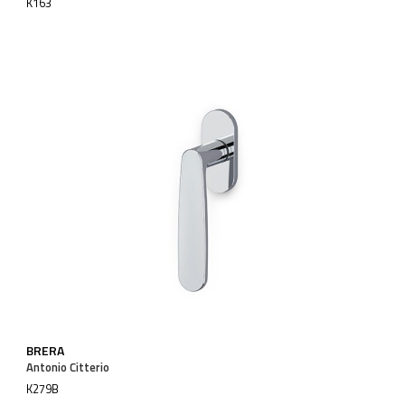
K163
BRERA
Antonio Citterio
K279B