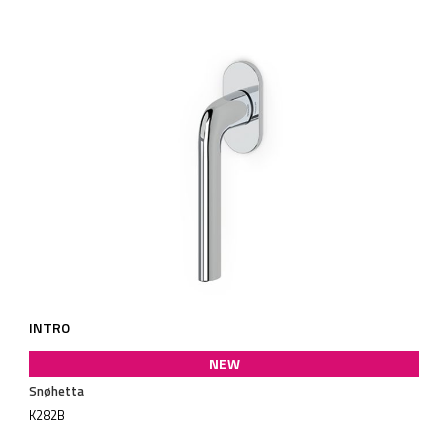
INTRO
NEW
Snøhetta
K282B