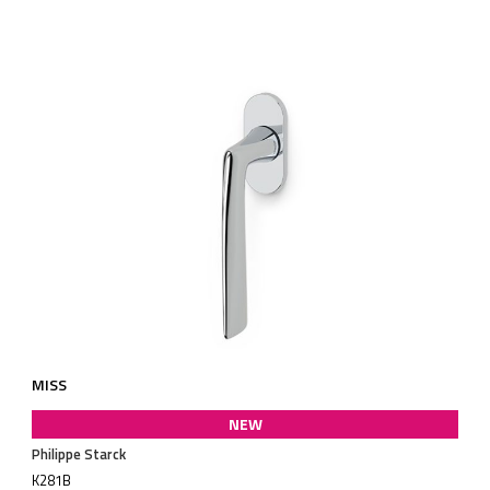
MISS
NEW
Philippe Starck
K281B