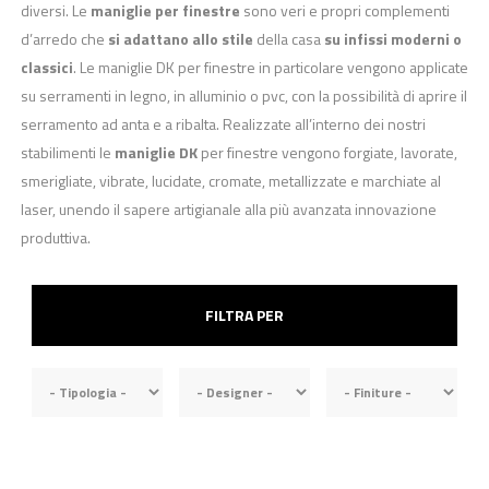
diversi. Le
maniglie per finestre
sono veri e propri complementi
d’arredo che
si adattano allo stile
della casa
su infissi moderni o
classici
. Le maniglie DK per finestre in particolare vengono applicate
su serramenti in legno, in alluminio o pvc, con la possibilità di aprire il
serramento ad anta e a ribalta. Realizzate all’interno dei nostri
stabilimenti le
maniglie DK
per finestre vengono forgiate, lavorate,
smerigliate, vibrate, lucidate, cromate, metallizzate e marchiate al
laser, unendo il sapere artigianale alla più avanzata innovazione
produttiva.
FILTRA PER