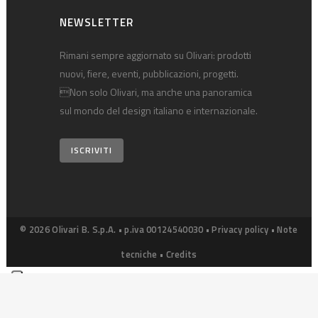
NEWSLETTER
Rimani sempre aggiornato su Olivari: prodotti
nuovi, fiere, eventi, pubblicazioni, progetti.
Non solo Olivari, ma anche una panoramica
sul mondo del design italiano e internazionale.
ISCRIVITI
© 2026 Olivari B. S.p.A. • p.iva 00124540030 •
Privacy policy
•
Note
tecniche
•
Credits
Le tue preferenze relative alla privacy
Informativa sulla raccolta