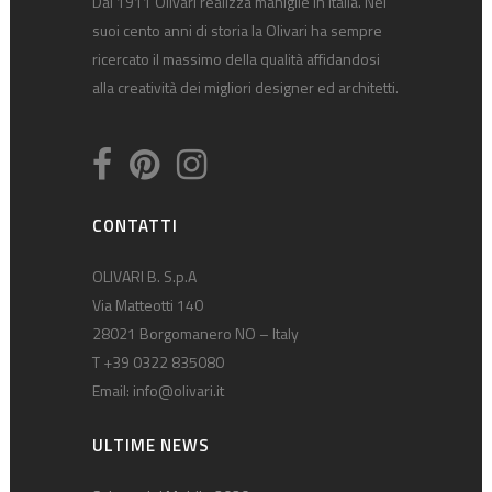
Dal 1911 Olivari realizza maniglie in Italia. Nei
suoi cento anni di storia la Olivari ha sempre
ricercato il massimo della qualità affidandosi
alla creatività dei migliori designer ed architetti.
CONTATTI
OLIVARI B. S.p.A
Via Matteotti 140
28021 Borgomanero NO – Italy
T +39 0322 835080
Email:
info@olivari.it
ULTIME NEWS