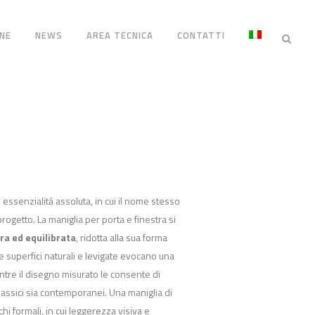
NE
NEWS
AREA TECNICA
CONTATTI
essenzialità assoluta, in cui il nome stesso
rogetto. La maniglia per porta e finestra si
ra ed equilibrata
, ridotta alla sua forma
 superfici naturali e levigate evocano una
ntre il disegno misurato le consente di
classici sia contemporanei. Una maniglia di
hi formali, in cui leggerezza visiva e