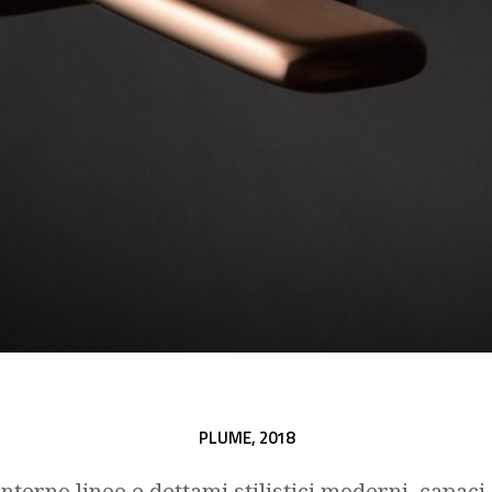
PLUME,
2018
nterno linee e dettami stilistici moderni, capaci