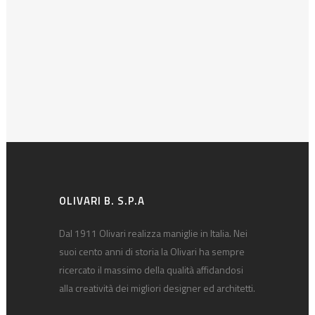
OLIVARI B. S.P.A
Dal 1911 Olivari realizza maniglie in Italia. Nei
suoi cento anni di storia la Olivari ha sempre
ricercato il massimo della qualità affidandosi
alla creatività dei migliori designer ed architetti.