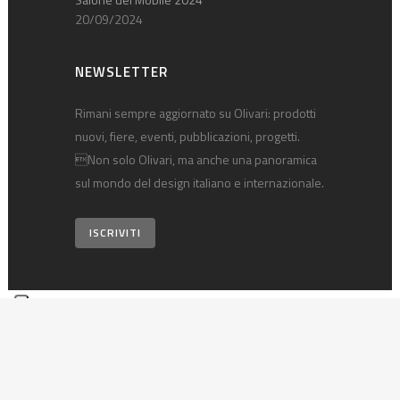
20/09/2024
NEWSLETTER
Rimani sempre aggiornato su Olivari: prodotti
nuovi, fiere, eventi, pubblicazioni, progetti.
Non solo Olivari, ma anche una panoramica
sul mondo del design italiano e internazionale.
ISCRIVITI
© 2026 Olivari B. S.p.A. • p.iva 00124540030 •
Privacy policy
•
Note
tecniche
•
Credits