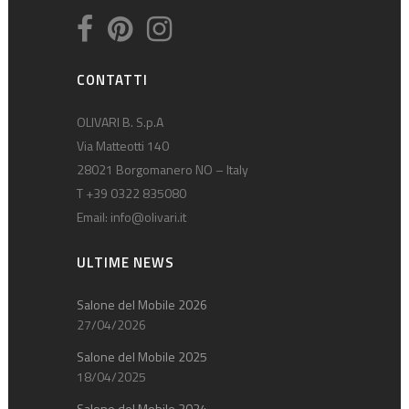
CONTATTI
OLIVARI B. S.p.A
Via Matteotti 140
28021 Borgomanero NO – Italy
T +39 0322 835080
Email:
info@olivari.it
ULTIME NEWS
Salone del Mobile 2026
27/04/2026
Salone del Mobile 2025
18/04/2025
Salone del Mobile 2024