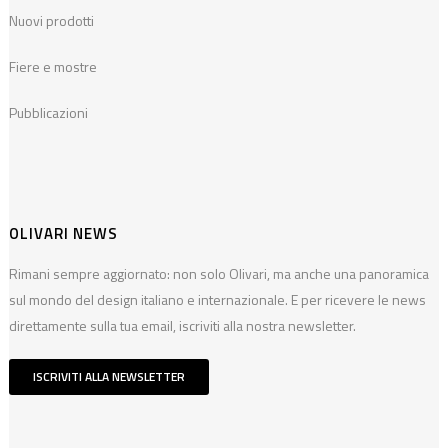
Nuovi prodotti
Fiere e mostre
Pubblicazioni
OLIVARI NEWS
Rimani sempre aggiornato: non solo Olivari, ma anche una panoramica
sul mondo del design italiano e internazionale. E per ricevere le news
direttamente sulla tua email, iscriviti alla nostra newsletter.
ISCRIVITI ALLA NEWSLETTER