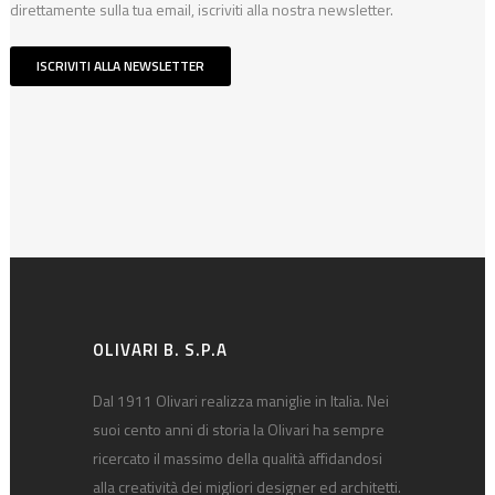
direttamente sulla tua email, iscriviti alla nostra newsletter.
ISCRIVITI ALLA NEWSLETTER
OLIVARI B. S.P.A
Dal 1911 Olivari realizza maniglie in Italia. Nei
suoi cento anni di storia la Olivari ha sempre
ricercato il massimo della qualità affidandosi
alla creatività dei migliori designer ed architetti.