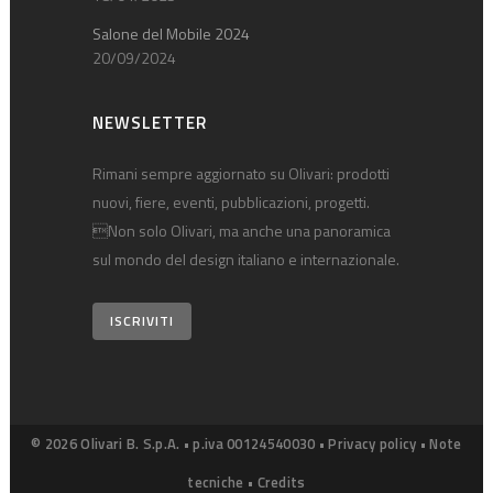
Salone del Mobile 2024
20/09/2024
NEWSLETTER
Rimani sempre aggiornato su Olivari: prodotti
nuovi, fiere, eventi, pubblicazioni, progetti.
Non solo Olivari, ma anche una panoramica
sul mondo del design italiano e internazionale.
ISCRIVITI
© 2026 Olivari B. S.p.A. • p.iva 00124540030 •
Privacy policy
•
Note
tecniche
•
Credits