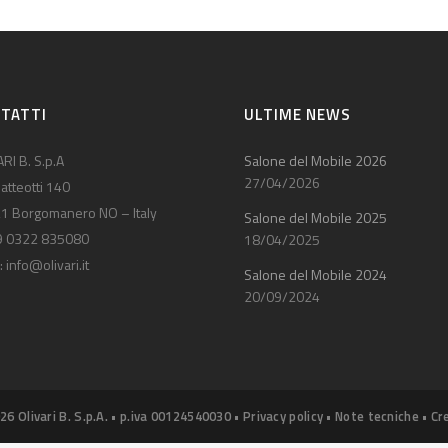
TATTI
ULTIME NEWS
RI B. S.p.A
Salone del Mobile 2026
27/04/2026
atteotti 140
1 Borgomanero NO – Italy
Salone del Mobile 2025
9 0322 835080
18/04/2025
:
info@olivari.it
Salone del Mobile 2024
20/09/2024
26 Olivari B. S.p.A. • p.iva 00124540030 •
Privacy policy
•
Note tecniche
•
Cr