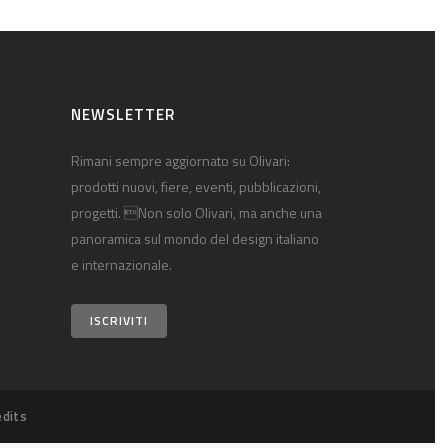
NEWSLETTER
Rimani sempre aggiornato su Olivari:
prodotti nuovi, fiere, eventi, pubblicazioni,
progetti. Non solo Olivari, ma anche una
panoramica sul mondo del design italiano
e internazionale.
ISCRIVITI
edits