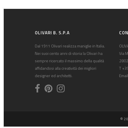
OLIVARI B. S.P.A
CON
Dal 1911 Olivari realizza maniglie in Italia.
OLIVA
Nei suoi cento anni di storia la Olivari ha
Via M
sempre ricercato il massimo della qualità
2802
affidandosi alla creatività dei migliori
T +3
designer ed architetti.
Email
© 20