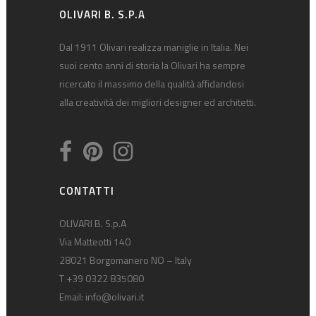
OLIVARI B. S.P.A
Dal 1911 Olivari realizza maniglie in Italia. Nei
suoi cento anni di storia la Olivari ha sempre
ricercato il massimo della qualità affidandosi
alla creatività dei migliori designer ed architetti.
CONTATTI
OLIVARI B. S.p.A
Via Matteotti 140
28021 Borgomanero NO – Italy
T +39 0322 835080
Email:
info@olivari.it