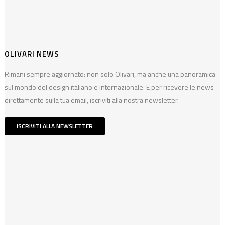
OLIVARI NEWS
Rimani sempre aggiornato: non solo Olivari, ma anche una panoramica
sul mondo del design italiano e internazionale. E per ricevere le news
direttamente sulla tua email, iscriviti alla nostra newsletter.
ISCRIVITI ALLA NEWSLETTER