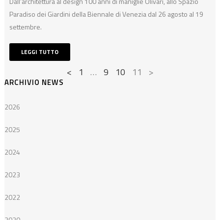
Dall’architettura al design 100 anni di maniglie Olivari, allo Spazio
Paradiso dei Giardini della Biennale di Venezia dal 26 agosto al 19
settembre.
LEGGI TUTTO
<
1
…
9
10
11
>
ARCHIVIO NEWS
2026
2025
2024
2023
2022
2020