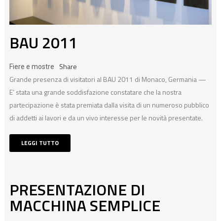
BAU 2011
Share
Fiere e mostre
Grande presenza di visitatori al BAU 2011 di Monaco, Germania —
E’ stata una grande soddisfazione constatare che la nostra
partecipazione è stata premiata dalla visita di un numeroso pubblico
di addetti ai lavori e da un vivo interesse per le novità presentate.
LEGGI TUTTO
PRESENTAZIONE DI
MACCHINA SEMPLICE