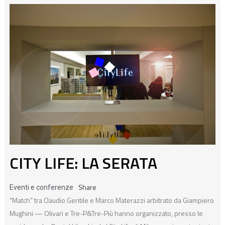
CITY LIFE: LA SERATA
Share
Eventi e conferenze
“Match” tra Claudio Gentile e Marco Materazzi arbitrato da Giampiero
Mughini — Olivari e Tre-P&Tre-Più hanno organizzato, presso le