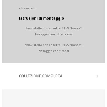
chiavistello
Istruzioni di montaggio
chiavistello con rosette 51×5 “basse”:
fissaggio con viti a legno
chiavistello con rosette 51×5 “basse”:
fissaggio con tiranti
COLLEZIONE COMPLETA