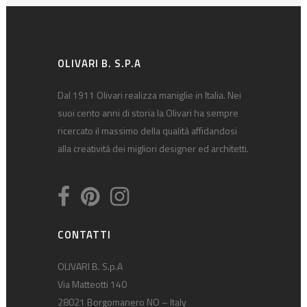
OLIVARI B. S.P.A
Dal 1911 Olivari realizza maniglie in Italia. Nei
suoi cento anni di storia la Olivari ha sempre
ricercato il massimo della qualità affidandosi
alla creatività dei migliori designer ed architetti.
CONTATTI
OLIVARI B. S.p.A
Via Matteotti 140
28021 Borgomanero NO – Italy