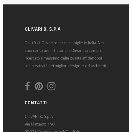
OLIVARI B. S.P.A
Dal 1911 Olivari realizza maniglie in Italia. Nei
suoi cento anni di storia la Olivari ha sempre
ricercato il massimo della qualità affidandosi
alla creatività dei migliori designer ed architetti.
CONTATTI
OLIVARI B. S.p.A
Via Matteotti 140
28021 Borgomanero NO – Italy