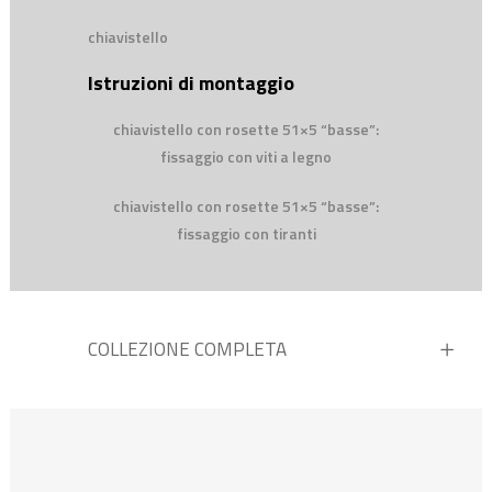
chiavistello
Istruzioni di montaggio
chiavistello con rosette 51×5 “basse”:
fissaggio con viti a legno
chiavistello con rosette 51×5 “basse”:
fissaggio con tiranti
COLLEZIONE COMPLETA