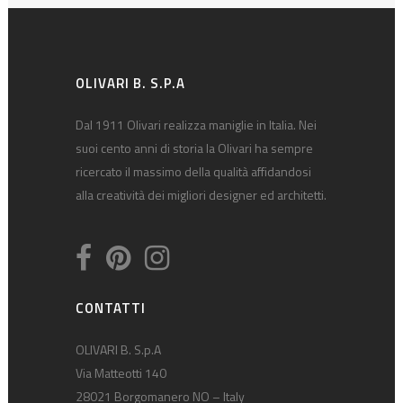
OLIVARI B. S.P.A
Dal 1911 Olivari realizza maniglie in Italia. Nei
suoi cento anni di storia la Olivari ha sempre
ricercato il massimo della qualità affidandosi
alla creatività dei migliori designer ed architetti.
CONTATTI
OLIVARI B. S.p.A
Via Matteotti 140
28021 Borgomanero NO – Italy