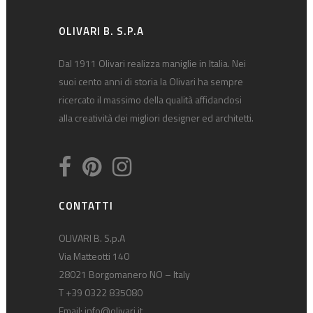
OLIVARI B. S.P.A
Dal 1911 Olivari realizza maniglie in Italia. Nei
suoi cento anni di storia la Olivari ha sempre
ricercato il massimo della qualità affidandosi
alla creatività dei migliori designer ed architetti.
CONTATTI
OLIVARI B. S.p.A
Via Matteotti 140
28021 Borgomanero NO – Italy
T +39 0322 835080
Email:
info@olivari.it