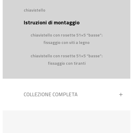
chiavistello
Istruzioni di montaggio
chiavistello con rosette 51×5 “basse”:
fissaggio con viti a legno
chiavistello con rosette 51×5 “basse”:
fissaggio con tiranti
COLLEZIONE COMPLETA