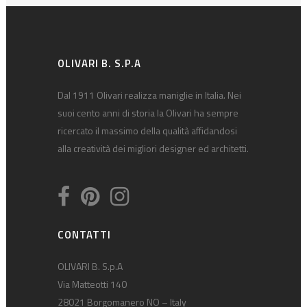
OLIVARI B. S.P.A
Dal 1911 Olivari realizza maniglie in Italia. Nei
suoi cento anni di storia la Olivari ha sempre
ricercato il massimo della qualità affidandosi
alla creatività dei migliori designer ed architetti.
CONTATTI
OLIVARI B. S.p.A
Via Matteotti 140
28021 Borgomanero NO – Italy