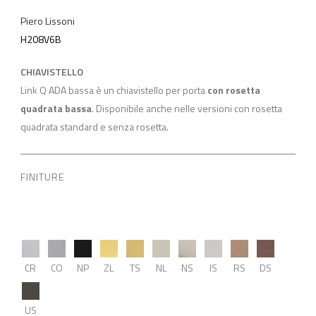
Piero Lissoni
H208V6B
CHIAVISTELLO
Link Q ADA bassa è un chiavistello per porta
con rosetta
quadrata bassa
. Disponibile anche nelle versioni con rosetta
quadrata standard e senza rosetta.
FINITURE
CR
CO
NP
ZL
TS
NL
NS
IS
RS
DS
US