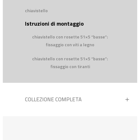
chiavistello
Istruzioni di montaggio
chiavistello con rosette 51×5 “basse”:
fissaggio con viti a legno
chiavistello con rosette 51×5 “basse”:
fissaggio con tiranti
COLLEZIONE COMPLETA