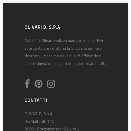
OLIVARI B. S.P.A
Dal 1911 Olivari realizza maniglie in Italia. Nei
suoi cento anni di storia la Olivari ha sempre
ricercato il massimo della qualità affidandosi
alla creatività dei migliori designer ed architetti.
CONTATTI
OLIVARI B. S.p.A
Via Matteotti 140
28021 Borgomanero NO – Italy