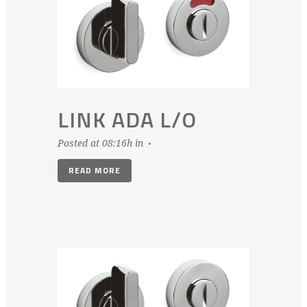
LINK ADA L/O
Posted at 08:16h
in
READ MORE