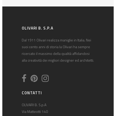
OLIVARI B. S.P.A
Dal 1911 Olivari realizza maniglie in Italia. Nei
suoi cento anni di storia la Olivari ha sempre
ricercato il massimo della qualità affidandosi
alla creatività dei migliori designer ed architetti.
CONTATTI
OLIVARI B. S.p.A
Via Matteotti 140