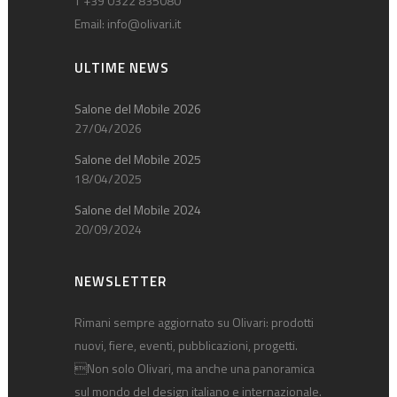
T +39 0322 835080
Email:
info@olivari.it
ULTIME NEWS
Salone del Mobile 2026
27/04/2026
Salone del Mobile 2025
18/04/2025
Salone del Mobile 2024
20/09/2024
NEWSLETTER
Rimani sempre aggiornato su Olivari: prodotti
nuovi, fiere, eventi, pubblicazioni, progetti.
Non solo Olivari, ma anche una panoramica
sul mondo del design italiano e internazionale.