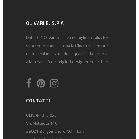
OLIVARI B. S.P.A
Dal 1911 Olivari realizza maniglie in Italia. Nei
suoi cento anni di storia la Olivari ha sempre
ricercato il massimo della qualità affidandosi
alla creatività dei migliori designer ed architetti.
CONTATTI
OLIVARI B. S.p.A
Via Matteotti 140
28021 Borgomanero NO – Italy