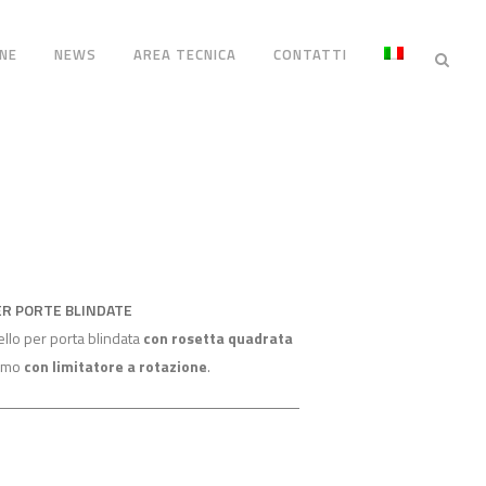
NE
NEWS
AREA TECNICA
CONTATTI
ER PORTE BLINDATE
llo per porta blindata
con rosetta quadrata
ismo
con limitatore a rotazione
.