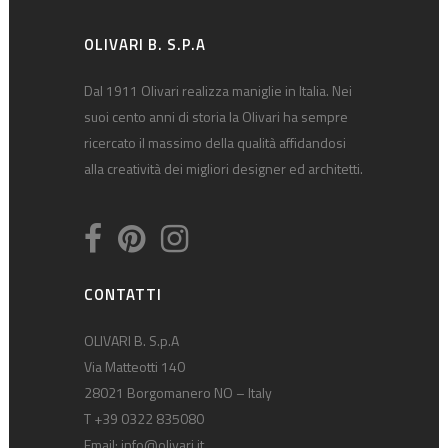
OLIVARI B. S.P.A
Dal 1911 Olivari realizza maniglie in Italia. Nei
suoi cento anni di storia la Olivari ha sempre
ricercato il massimo della qualità affidandosi
alla creatività dei migliori designer ed architetti.
CONTATTI
OLIVARI B. S.p.A
Via Matteotti 140
28021 Borgomanero NO – Italy
T +39 0322 835080
Email:
info@olivari.it