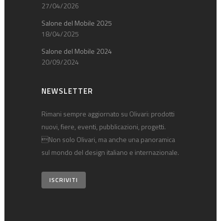
27/04/2026
Salone del Mobile 2025
18/04/2025
Salone del Mobile 2024
20/09/2024
NEWSLETTER
Rimani sempre aggiornato su Olivari: prodotti
nuovi, fiere, eventi, pubblicazioni, progetti.
Non solo Olivari, ma anche una panoramica
sul mondo del design italiano e internazionale.
ISCRIVITI