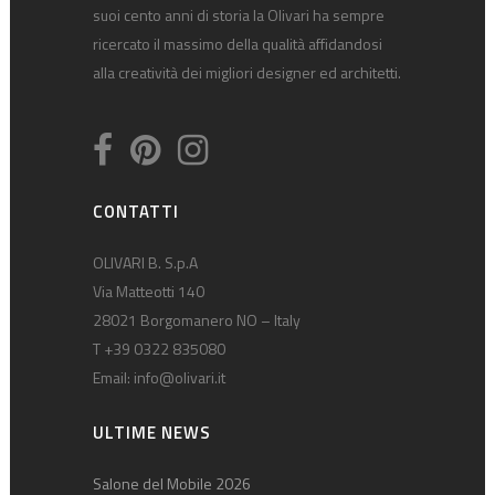
suoi cento anni di storia la Olivari ha sempre
ricercato il massimo della qualità affidandosi
alla creatività dei migliori designer ed architetti.
CONTATTI
OLIVARI B. S.p.A
Via Matteotti 140
28021 Borgomanero NO – Italy
T +39 0322 835080
Email:
info@olivari.it
ULTIME NEWS
Salone del Mobile 2026