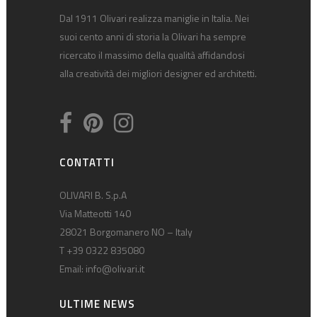
Dal 1911 Olivari realizza maniglie in Italia. Nei
suoi cento anni di storia la Olivari ha sempre
ricercato il massimo della qualità affidandosi
alla creatività dei migliori designer ed architetti.
CONTATTI
OLIVARI B. S.p.A
Via Matteotti 140
28021 Borgomanero NO – Italy
T +39 0322 835080
Email:
info@olivari.it
ULTIME NEWS