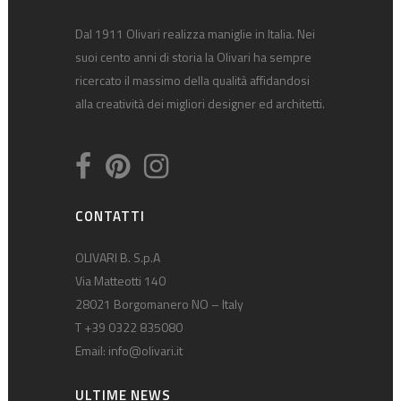
Dal 1911 Olivari realizza maniglie in Italia. Nei
suoi cento anni di storia la Olivari ha sempre
ricercato il massimo della qualità affidandosi
alla creatività dei migliori designer ed architetti.
CONTATTI
OLIVARI B. S.p.A
Via Matteotti 140
28021 Borgomanero NO – Italy
T +39 0322 835080
Email:
info@olivari.it
ULTIME NEWS