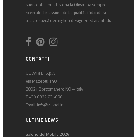
suoi cento anni di storia la Olivari ha sempre
ricercato il massimo della qualità affidandosi
alla creatività dei migliori designer ed architetti.
CONTATTI
OLIVARI B. S.p.A
Via Matteotti 140
28021 Borgomanero NO – Italy
T +39 0322 835080
Email:
info@olivari.it
ULTIME NEWS
Salone del Mobile 2026