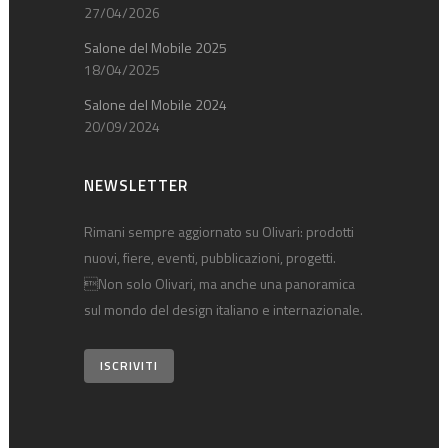
27/04/2026
Salone del Mobile 2025
18/04/2025
Salone del Mobile 2024
20/09/2024
NEWSLETTER
Rimani sempre aggiornato su Olivari: prodotti
nuovi, fiere, eventi, pubblicazioni, progetti.
Non solo Olivari, ma anche una panoramica
sul mondo del design italiano e internazionale.
ISCRIVITI