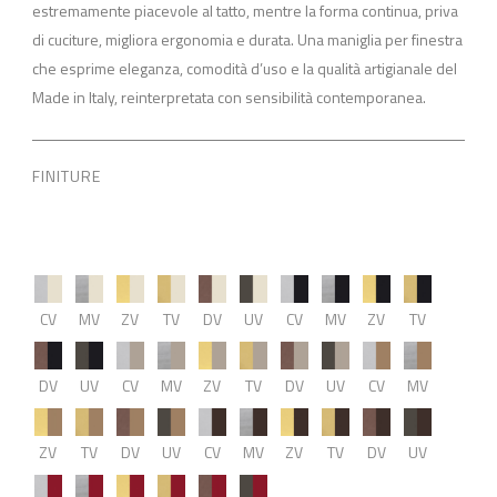
estremamente piacevole al tatto, mentre la forma continua, priva
di cuciture, migliora ergonomia e durata. Una maniglia per finestra
che esprime eleganza, comodità d’uso e la qualità artigianale del
Made in Italy, reinterpretata con sensibilità contemporanea.
FINITURE
CV
MV
ZV
TV
DV
UV
CV
MV
ZV
TV
DV
UV
CV
MV
ZV
TV
DV
UV
CV
MV
ZV
TV
DV
UV
CV
MV
ZV
TV
DV
UV