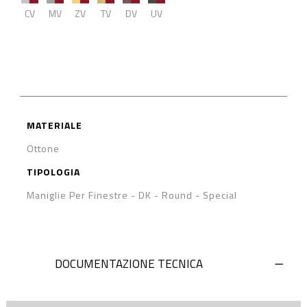
CV
MV
ZV
TV
DV
UV
MATERIALE
Ottone
TIPOLOGIA
Maniglie Per Finestre - DK
-
Round
-
Special
DOCUMENTAZIONE TECNICA