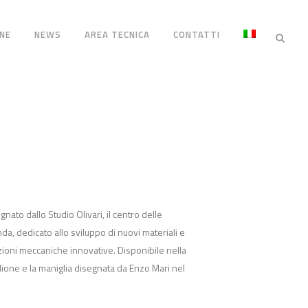
NE
NEWS
AREA TECNICA
CONTATTI
nato dallo Studio Olivari, il centro delle
enda, dedicato allo sviluppo di nuovi materiali e
zioni meccaniche innovative. Disponibile nella
lione e la maniglia disegnata da Enzo Mari nel