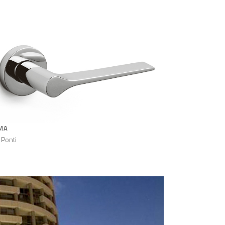
MA
 Ponti