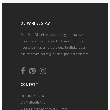
OLIVARI B. S.P.A
Dal 1911 Olivari realizza maniglie in Italia. Nei
suoi cento anni di storia la Olivari ha sempre
ricercato il massimo della qualità affidandosi
alla creatività dei migliori designer ed architetti.
CONTATTI
OLIVARI B. S.p.A
Via Matteotti 140
28021 Borgomanero NO – Italy