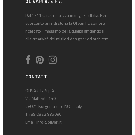
OLIVARI B. S.P.A
Dal 1911 Olivari realizza maniglie in Italia. Nei
suoi cento anni di storia la Olivari ha sempre
ricercato il massimo della qualità affidandosi
alla creatività dei migliori designer ed architetti.
CONTATTI
OLIVARI B. S.p.A
Via Matteotti 140
28021 Borgomanero NO – Italy
T +39 0322 835080
Email:
info@olivari.it