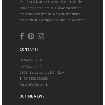
Dal 1911 Olivari realizza maniglie in Italia. Nei
suoi cento anni di storia la Olivari ha sempre
ricercato il massimo della qualità affidandosi
alla creatività dei migliori designer ed architetti.
CONTATTI
OLIVARI B. S.p.A
Via Matteotti 140
28021 Borgomanero NO – Italy
T +39 0322 835080
Email:
info@olivari.it
ULTIME NEWS