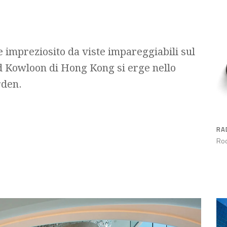
 impreziosito da viste impareggiabili sul
d Kowloon di Hong Kong si erge nello
rden.
RA
Rod