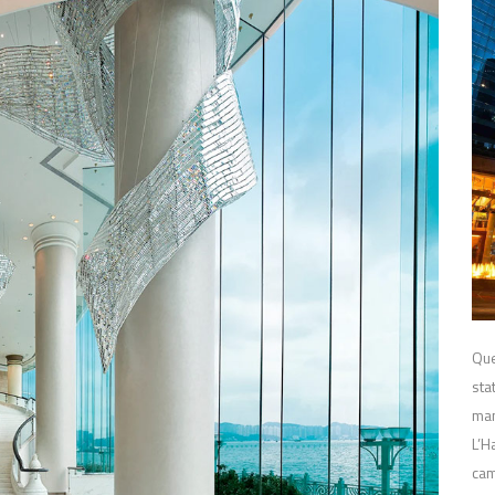
Que
sta
man
L’H
cam