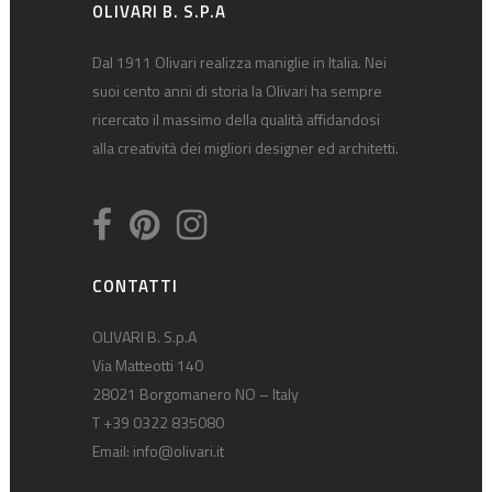
OLIVARI B. S.P.A
Dal 1911 Olivari realizza maniglie in Italia. Nei
suoi cento anni di storia la Olivari ha sempre
ricercato il massimo della qualità affidandosi
alla creatività dei migliori designer ed architetti.
CONTATTI
OLIVARI B. S.p.A
Via Matteotti 140
28021 Borgomanero NO – Italy
T +39 0322 835080
Email:
info@olivari.it