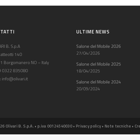
TATTI
ULTIME NEWS
RI B. S.p.A
Salone del Mobile 2026
27/04/2026
atteotti 140
1 Borgomanero NO – Italy
Salone del Mobile 2025
9 0322 835080
18/04/2025
:
info@olivari.it
Salone del Mobile 2024
20/09/2024
26 Olivari B. S.p.A. • p.iva 00124540030 •
Privacy policy
•
Note tecniche
•
Cr