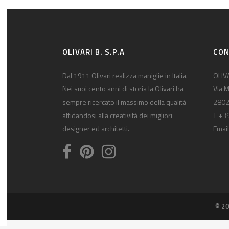
OLIVARI B. S.P.A
CON
Dal 1911 Olivari realizza maniglie in Italia.
OLIVA
Nei suoi cento anni di storia la Olivari ha
Via M
sempre ricercato il massimo della qualità
2802
affidandosi alla creatività dei migliori
T +3
designer ed architetti.
Email
© 20