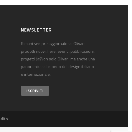
NEWSLETTER
Rimani sempre aggiornato su Olivari:
prodotti nuovi, fiere, eventi, pubblicazioni,
progetti. Non solo Olivari, ma anche una
panoramica sul mondo del design italiano
e internazionale.
ISCRIVITI
edits