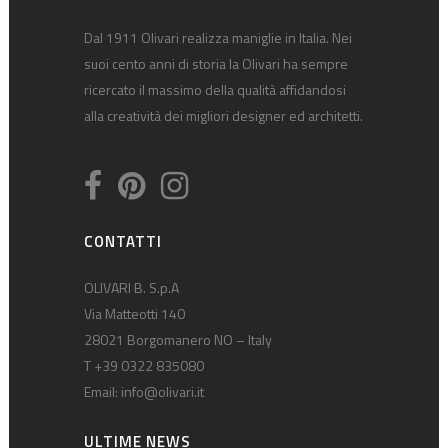
Dal 1911 Olivari realizza maniglie in Italia. Nei
suoi cento anni di storia la Olivari ha sempre
ricercato il massimo della qualità affidandosi
alla creatività dei migliori designer ed architetti.
CONTATTI
OLIVARI B. S.p.A
Via Matteotti 140
28021 Borgomanero NO – Italy
T +39 0322 835080
Email:
info@olivari.it
ULTIME NEWS