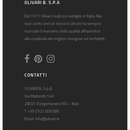
OLIVARI B. S.P.A
Dal 1911 Olivari realizza maniglie in Italia. Nei
suoi cento anni di storia la Olivari ha sempre
ricercato il massimo della qualità affidandosi
alla creatività dei migliori designer ed architetti.
CONTATTI
OLIVARI B. S.p.A
Via Matteotti 140
28021 Borgomanero NO – Italy
T +39 0322 835080
Email:
info@olivari.it