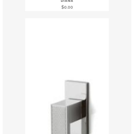
DIANA
$
0.00