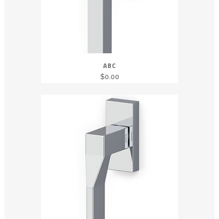
ABC
$
0.00