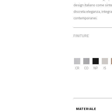
design italiano come sintes
discreta eleganza, integra
contemporanei.
FINITURE
CR
CO
NP
IS
MATERIALE