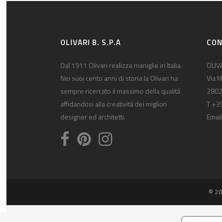
OLIVARI B. S.P.A
CON
Dal 1911 Olivari realizza maniglie in Italia.
OLIVA
Nei suoi cento anni di storia la Olivari ha
Via M
sempre ricercato il massimo della qualità
2802
affidandosi alla creatività dei migliori
T +3
designer ed architetti.
Email
© 20