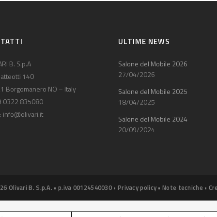
TATTI
ULTIME NEWS
RI B. S.p.A
Salone del Mobile 2026
27/04/2026
atteotti 140
1 Borgomanero NO – Italy
Salone del Mobile 2025
9 0322 835080
18/04/2025
:
info@olivari.it
Salone del Mobile 2024
20/09/2024
26 Olivari B. S.p.A. • p.iva 00124540030 •
Privacy policy
•
Note tecniche
•
Cr