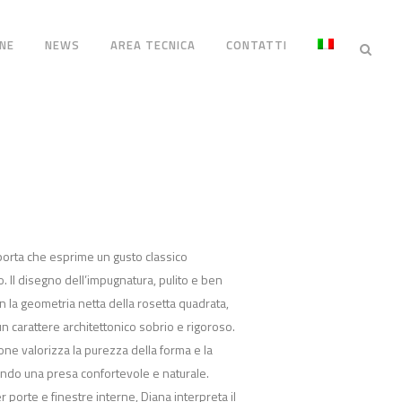
NE
NEWS
AREA TECNICA
CONTATTI
porta che esprime un gusto classico
 Il disegno dell’impugnatura, pulito e ben
n la geometria netta della rosetta quadrata,
n carattere architettonico sobrio e rigoroso.
ttone valorizza la purezza della forma e la
rendo una presa confortevole e naturale.
porte e finestre interne, Diana interpreta il