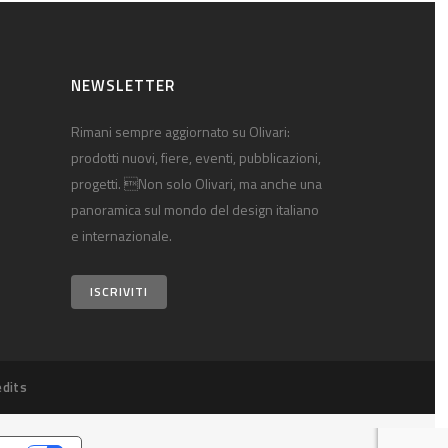
NEWSLETTER
Rimani sempre aggiornato su Olivari:
prodotti nuovi, fiere, eventi, pubblicazioni,
progetti. Non solo Olivari, ma anche una
panoramica sul mondo del design italiano
e internazionale.
ISCRIVITI
edits