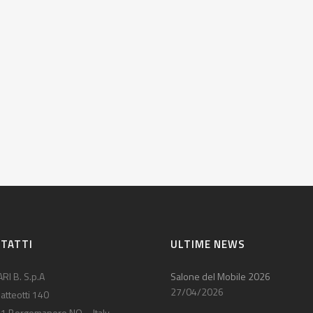
TATTI
ULTIME NEWS
RI B. S.p.A
Salone del Mobile 2026
27/04/2026
atteotti 140
1 Borgomanero NO – Italy