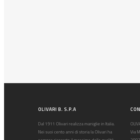
OLIVARI B. S.P.A
CON
Dal 1911 Olivari realizza maniglie in Italia.
OLIVA
Nei suoi cento anni di storia la Olivari ha
Via M
sempre ricercato il massimo della qualità
2802