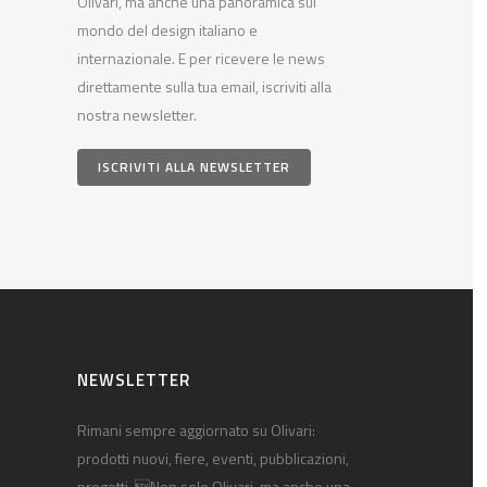
Olivari, ma anche una panoramica sul
mondo del design italiano e
internazionale. E per ricevere le news
direttamente sulla tua email, iscriviti alla
nostra newsletter.
ISCRIVITI ALLA NEWSLETTER
NEWSLETTER
Rimani sempre aggiornato su Olivari:
prodotti nuovi, fiere, eventi, pubblicazioni,
progetti. Non solo Olivari, ma anche una