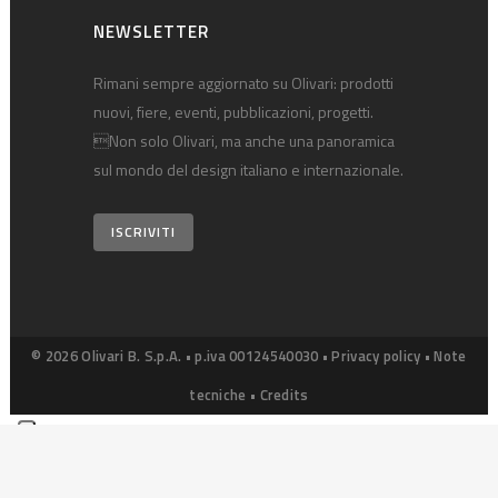
NEWSLETTER
Rimani sempre aggiornato su Olivari: prodotti
nuovi, fiere, eventi, pubblicazioni, progetti.
Non solo Olivari, ma anche una panoramica
sul mondo del design italiano e internazionale.
ISCRIVITI
© 2026 Olivari B. S.p.A. • p.iva 00124540030 •
Privacy policy
•
Note
tecniche
•
Credits
Le tue preferenze relative alla privacy
Informativa sulla raccolta