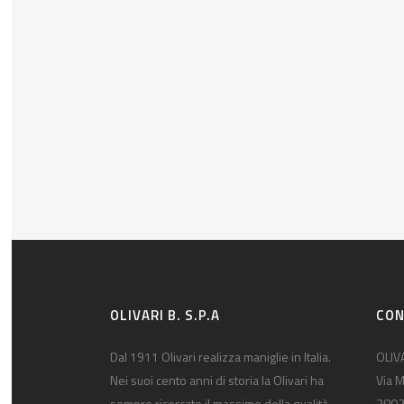
OLIVARI B. S.P.A
CON
Dal 1911 Olivari realizza maniglie in Italia.
OLIVA
Nei suoi cento anni di storia la Olivari ha
Via M
sempre ricercato il massimo della qualità
2802