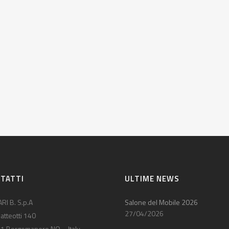
TATTI
ULTIME NEWS
RI B. S.p.A
Salone del Mobile 2026
27/04/2026
atteotti 140
1 Borgomanero NO – Italy