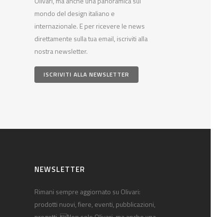
Olivari, ma anche una panoramica sul
mondo del design italiano e
internazionale. E per ricevere le news
direttamente sulla tua email, iscriviti alla
nostra newsletter.
ISCRIVITI ALLA NEWSLETTER
NEWSLETTER
Rimani sempre aggiornato su Olivari:
prodotti nuovi, fiere, eventi, pubblicazioni,
progetti. Non solo Olivari, ma anche una