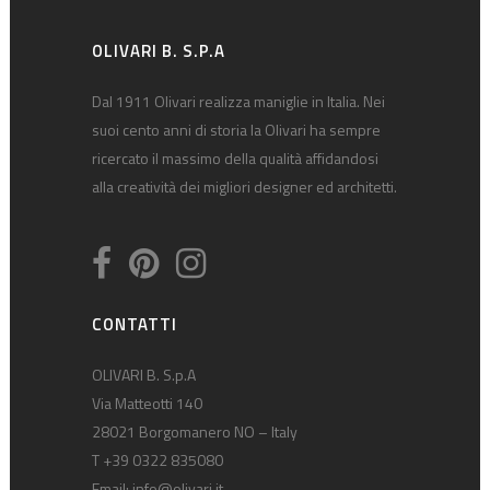
OLIVARI B. S.P.A
Dal 1911 Olivari realizza maniglie in Italia. Nei
suoi cento anni di storia la Olivari ha sempre
ricercato il massimo della qualità affidandosi
alla creatività dei migliori designer ed architetti.
CONTATTI
OLIVARI B. S.p.A
Via Matteotti 140
28021 Borgomanero NO – Italy
T +39 0322 835080
Email:
info@olivari.it