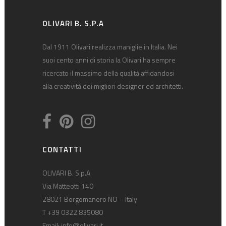
OLIVARI B. S.P.A
Dal 1911 Olivari realizza maniglie in Italia. Nei
suoi cento anni di storia la Olivari ha sempre
ricercato il massimo della qualità affidandosi
alla creatività dei migliori designer ed architetti.
CONTATTI
OLIVARI B. S.p.A
Via Matteotti 140
28021 Borgomanero NO – Italy
T +39 0322 835080
Email:
info@olivari.it