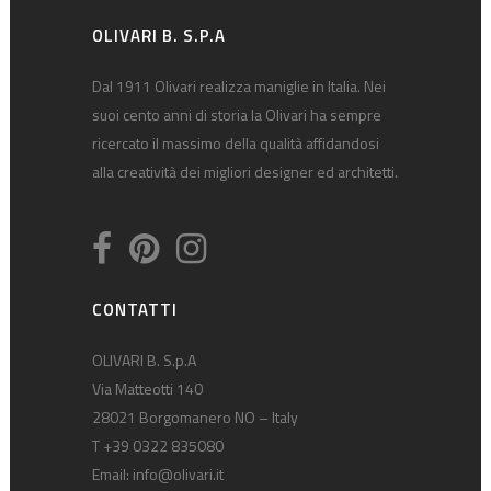
OLIVARI B. S.P.A
Dal 1911 Olivari realizza maniglie in Italia. Nei
suoi cento anni di storia la Olivari ha sempre
ricercato il massimo della qualità affidandosi
alla creatività dei migliori designer ed architetti.
CONTATTI
OLIVARI B. S.p.A
Via Matteotti 140
28021 Borgomanero NO – Italy
T +39 0322 835080
Email:
info@olivari.it