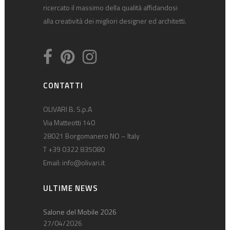
ricercato il massimo della qualità affidandosi
alla creatività dei migliori designer ed architetti.
CONTATTI
OLIVARI B. S.p.A
Via Matteotti 140
28021 Borgomanero NO – Italy
T +39 0322 835080
Email:
info@olivari.it
ULTIME NEWS
Salone del Mobile 2026
27/04/2026