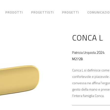
PRODOTTI
PROGETTISTI
PROGETTI
COMUNICAZIO
CONCA L
2024
Patricia Urquiola
M272B
Conca L si definisce com
confortevole e piacevole a
convessa ne affina l’erg
gesto della mano e preser
l’intera famiglia Conca.