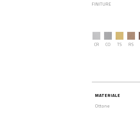
FINITURE
CR
CO
TS
RS
MATERIALE
Ottone