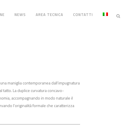
NE
NEWS
AREA TECNICA
CONTATTI
e una maniglia contemporanea dall’impugnatura
l tatto. La duplice curvatura concavo-
onomia, accompagnando in modo naturale il
vando l’originalità formale che caratterizza