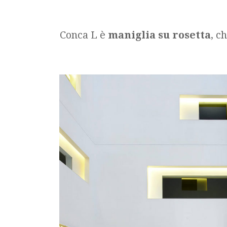
Conca L è
maniglia su rosetta
, c