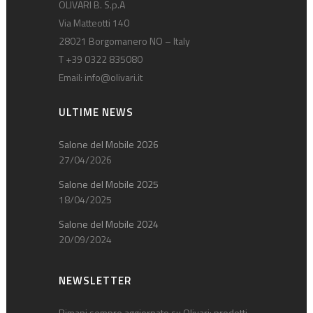
OLIVARI B. S.p.A
Via Matteotti 140
28021 Borgomanero NO – Italy
T +39 0322 835080
Email:
info@olivari.it
ULTIME NEWS
Salone del Mobile 2026
27/04/2026
Salone del Mobile 2025
18/04/2025
Salone del Mobile 2024
20/09/2024
NEWSLETTER
Rimani sempre aggiornato su Olivari: prodotti