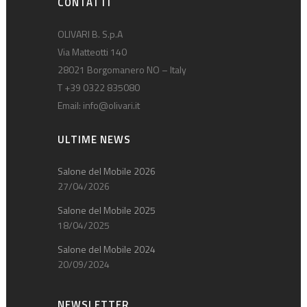
CONTATTI
OLIVARI B. S.p.A
Via Matteotti 140
28021 Borgomanero NO – Italy
T +39 0322 835080
Email:
info@olivari.it
ULTIME NEWS
Salone del Mobile 2026
27/04/2026
Salone del Mobile 2025
18/04/2025
Salone del Mobile 2024
20/09/2024
NEWSLETTER