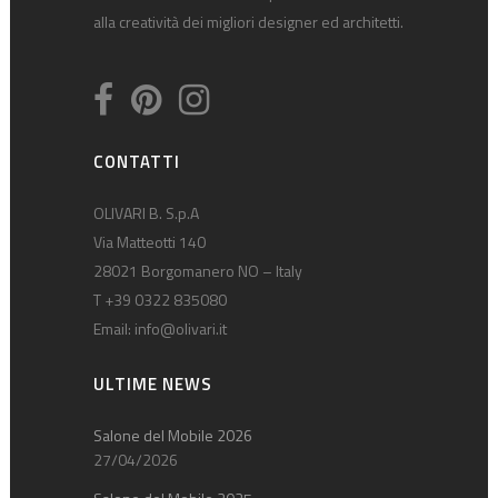
alla creatività dei migliori designer ed architetti.
CONTATTI
OLIVARI B. S.p.A
Via Matteotti 140
28021 Borgomanero NO – Italy
T +39 0322 835080
Email:
info@olivari.it
ULTIME NEWS
Salone del Mobile 2026
27/04/2026