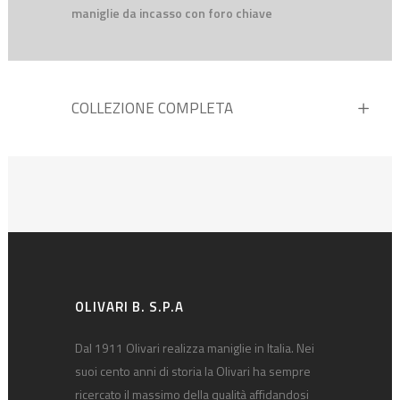
maniglie da incasso con foro chiave
COLLEZIONE COMPLETA
OLIVARI B. S.P.A
Dal 1911 Olivari realizza maniglie in Italia. Nei
suoi cento anni di storia la Olivari ha sempre
ricercato il massimo della qualità affidandosi