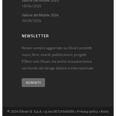
Salone del Mobile 2025
18/04/2025
Salone del Mobile 2024
20/09/2024
NEWSLETTER
Rimani sempre aggiornato su Olivari: prodotti
nuovi, fiere, eventi, pubblicazioni, progetti.
Non solo Olivari, ma anche una panoramica
sul mondo del design italiano e internazionale.
ISCRIVITI
© 2026 Olivari B. S.p.A. • p.iva 00124540030 •
Privacy policy
•
Note