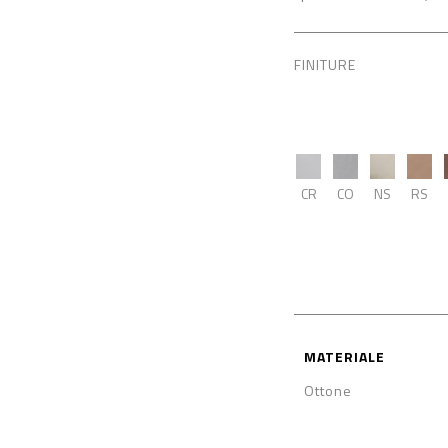
FINITURE
CR
CO
NS
RS
MATERIALE
Ottone