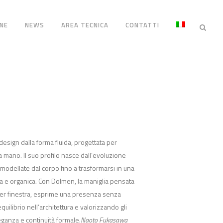
NE
NEWS
AREA TECNICA
CONTATTI
esign dalla forma fluida, progettata per
a mano. Il suo profilo nasce dall’evoluzione
modellate dal corpo fino a trasformarsi in una
a e organica. Con Dolmen, la maniglia pensata
 per finestra, esprime una presenza senza
uilibrio nell’architettura e valorizzando gli
eganza e continuità formale.
Naoto Fukasawa