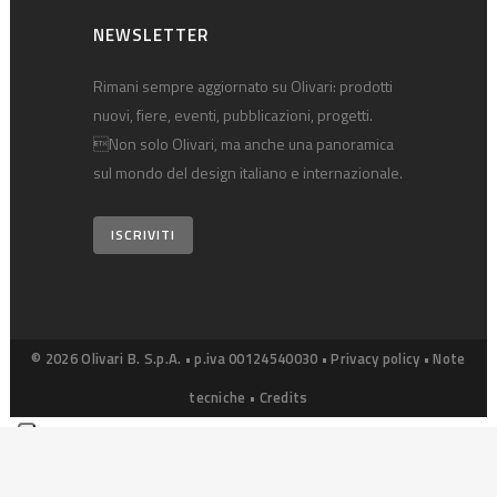
NEWSLETTER
Rimani sempre aggiornato su Olivari: prodotti
nuovi, fiere, eventi, pubblicazioni, progetti.
Non solo Olivari, ma anche una panoramica
sul mondo del design italiano e internazionale.
ISCRIVITI
© 2026 Olivari B. S.p.A. • p.iva 00124540030 •
Privacy policy
•
Note
tecniche
•
Credits
Le tue preferenze relative alla privacy
Informativa sulla raccolta