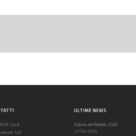
TATTI
ULTIME NEWS
RI B. S.p.A
Salone del Mobile 2026
27/04/2026
atteotti 140