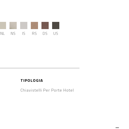
NL
NS
IS
RS
DS
US
TIPOLOGIA
Chiavistelli Per Porte Hotel