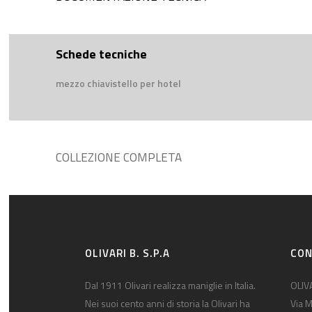
Schede tecniche
mezzo chiavistello per hotel
COLLEZIONE COMPLETA
OLIVARI B. S.P.A
CON
Dal 1911 Olivari realizza maniglie in Italia.
OLIVA
Nei suoi cento anni di storia la Olivari ha
Via M