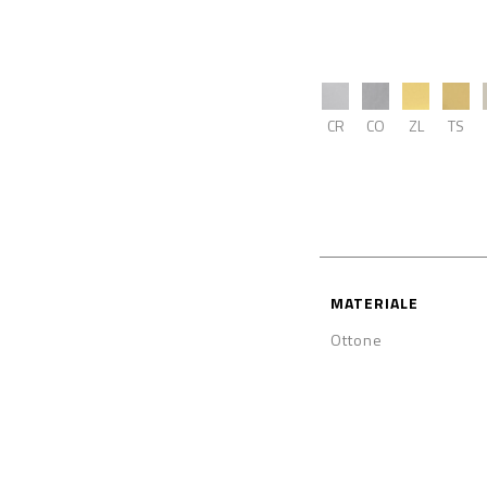
CR
CO
ZL
TS
MATERIALE
Ottone