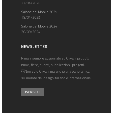
27/04/2026
Salone del Mobile 2025
18/04/2025
Salone del Mobile 2024
20/09/2024
NEWSLETTER
Rimani sempre aggiornato su Olivari: prodotti
nuovi, fiere, eventi, pubblicazioni, progetti.
Non solo Olivari, ma anche una panoramica
sul mondo del design italiano e internazionale.
ISCRIVITI