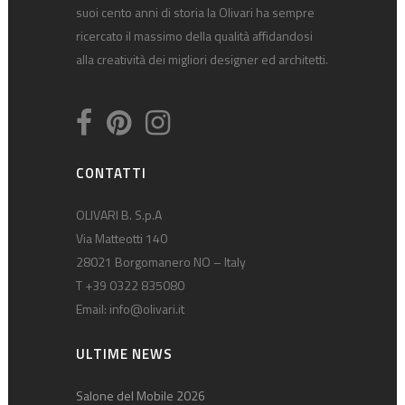
suoi cento anni di storia la Olivari ha sempre
ricercato il massimo della qualità affidandosi
alla creatività dei migliori designer ed architetti.
CONTATTI
OLIVARI B. S.p.A
Via Matteotti 140
28021 Borgomanero NO – Italy
T +39 0322 835080
Email:
info@olivari.it
ULTIME NEWS
Salone del Mobile 2026